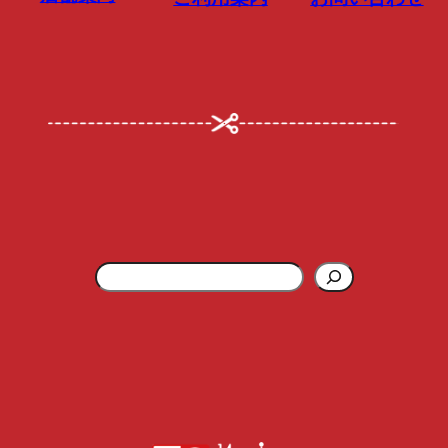
グ
ル
ー
プ
リ
ン
ク
検
索